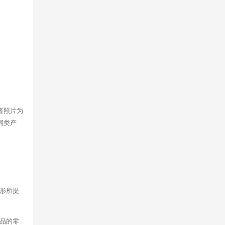
者照片为
同类产
形所提
品的零