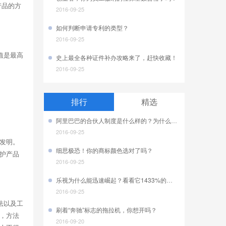
产品的方
2016-09-25
如何判断申请专利的类型？
2016-09-25
值是最高
史上最全各种证件补办攻略来了，赶快收藏！
2016-09-25
排行
精选
阿里巴巴的合伙人制度是什么样的？为什么很多企业都争相效仿？
2016-09-25
发明。
细思极恐！你的商标颜色选对了吗？
护产品
2016-09-25
乐视为什么能迅速崛起？看看它1433%的专利增长率就知道了！
2016-09-25
法以及工
刷着“奔驰”标志的拖拉机，你想开吗？
，方法
2016-09-20