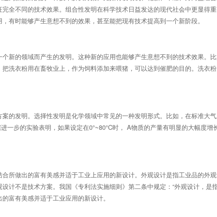
征完全不同的技术效果。组合性发明在科学技术日益发达的现代社会中更显得重
用，有时能够产生意想不到的效果，甚至能把现有技术提高到一个新阶段。
一个新的领域而产生的发明。这种新的应用也能够产生意想不到的技术效果。比
，把洗衣粉用在畜牧业上，作为饲料添加来喂猪，可以达到催肥的目的。洗衣粉
方案的发明。选择性发明是化学领域中常见的一种发明形式。比如，在标准大气
根据进一步的实验表明，如果设定在0°~80°C时， A物质的产量有明显的大幅度增
结合所做出的富有美感并适于工业上应用的新设计。外观设计是指工业品的外观
观设计不是技术方案。我国《专利法实施细则》第二条中规定：“外观设计，是
出的富有美感并适于工业应用的新设计。