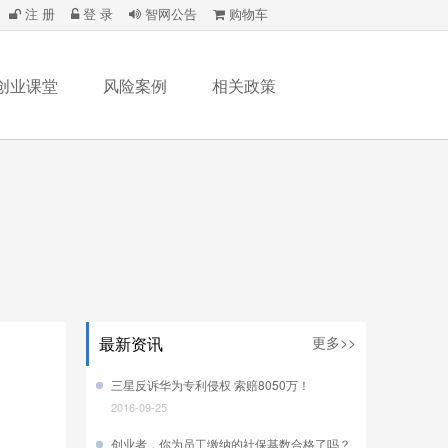
注 册
登 录
智网公告
购物车
创业课堂
风险案例
相关政策
最新资讯
更多>>
三星反诉华为专利侵权 索赔8050万！
2016-09-25
创业者，你为员工缴纳的社保基数合格了吗？