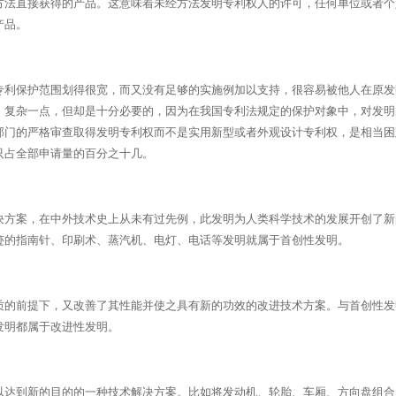
方法直接获得的产品。这意味着未经方法发明专利权人的许可，任何单位或者个
产品。
专利保护范围划得很宽，而又没有足够的实施例加以支持，很容易被他人在原发
、复杂一点，但却是十分必要的，因为在我国专利法规定的保护对象中，对发明
部门的严格审查取得发明专利权而不是实用新型或者外观设计专利权，是相当困
只占全部申请量的百分之十几。
决方案，在中外技术史上从未有过先例，此发明为人类科学技术的发展开创了新
迹的指南针、印刷术、蒸汽机、电灯、电话等发明就属于首创性发明。
质的前提下，又改善了其性能并使之具有新的功效的改进技术方案。与首创性发
发明都属于改进性发明。
以达到新的目的的一种技术解决方案。比如将发动机、轮胎、车厢、方向盘组合