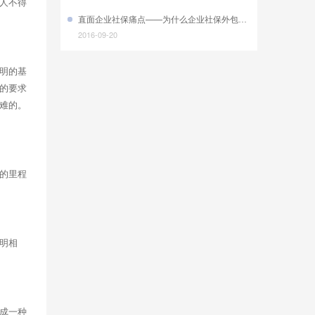
人不得
直面企业社保痛点——为什么企业社保外包成趋势
2016-09-20
为什么奥运商标侵权事件屡禁不止？
明的基
2016-09-25
的要求
新婚烟法解读：离婚后房子该怎么分？
难的。
2016-09-20
别样的奥运营销，泡面竟成最大赢家！
2016-09-25
的里程
《中国好声音》再陷侵权风波，刘欢告其侵权！
2016-09-23
为什么说“商标撤三申请”也能轻松收获心仪的商标！
明相
2016-09-25
成一种