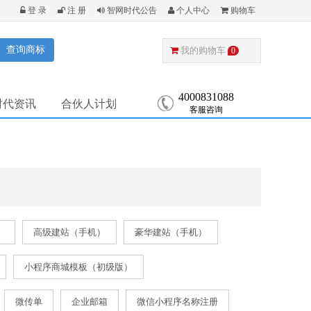
登 录
注 册
智网时代公告
个人中心
购物车
查询商标
我的购物车
0
4000831088
时代资讯
合伙人计划
客服咨询
）
高级建站（手机）
豪华建站（手机）
小程序商城模板（初级版）
微传单
企业邮箱
微信小程序名称注册